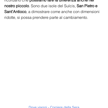
ricordano che 
possiamo fare la differenza anche nel 
nostro piccolo
. Sono due isole del Sulcis,
 San Pietro e 
Sant’Antioco
, a dimostrare come anche con dimensioni 
ridotte, si possa prendere parte al cambiamento.
Dove viaggi - Corriere della Sera