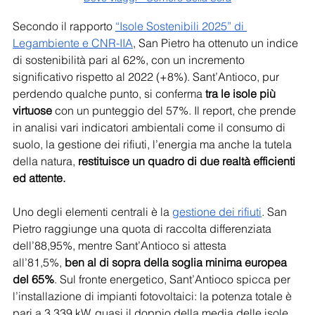
Secondo il rapporto 
“Isole Sostenibili 2025” di 
Legambiente e CNR-IIA
, San Pietro ha ottenuto un indice 
di sostenibilità pari al 62%, con un incremento 
significativo rispetto al 2022 (+8%). Sant’Antioco, pur 
perdendo qualche punto, si conferma
 tra le isole più 
virtuose
 con un punteggio del 57%. Il report, che prende 
in analisi vari indicatori ambientali come il consumo di 
suolo, la gestione dei rifiuti, l’energia ma anche la tutela 
della natura, 
restituisce un quadro di due realtà efficienti 
ed attente. 
Uno degli elementi centrali è la 
gestione dei rifiuti
. San 
Pietro raggiunge una quota di raccolta differenziata 
dell’88,95%, mentre Sant’Antioco si attesta 
all’81,5%,
 ben al di sopra della soglia minima europea 
del 65%
. Sul fronte energetico, Sant’Antioco spicca per 
l’installazione di impianti fotovoltaici: la potenza totale è 
pari a 3.339 kW, quasi il doppio della media delle isole 