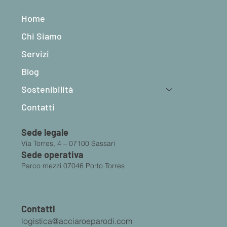
E-waste: perché i rifiuti elettronici stanno
diventando un’emergenza europea
Home
Chi Siamo
Servizi
Blog
Sostenibilità
Contatti
Sede legale
Via Torres, 4 – 07100 Sassari
Sede operativa
Parco mezzi 07046 Porto Torres
Contatti
logistica@acciaroeparodi.com