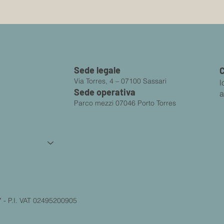
Sede legale
C
Via Torres, 4 – 07100 Sassari
l
Sede operativa
a
a sufficienza il suolo
Parco mezzi 07046 Porto Torres
7 - P.I. VAT 02495200905