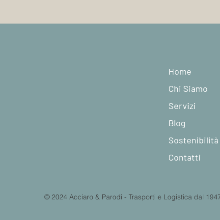
Home
Chi Siamo
Stiamo proteggendo 
in Italia?
Servizi
Blog
Sostenibilità
Contatti
© 2024 Acciaro & Parodi - Trasporti e Logistica dal 194