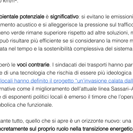
 km/h⁴. 
ientale potenziale
 è 
significativo
: si evitano le emissioni 
amento acustico e si alleggerisce la pressione sul traffi
geno verde rimane superiore rispetto ad altre soluzioni
 può risultare più efficiente se si considerano la minore
urata nel tempo e la sostenibilità complessiva del sistema
erò le 
voci contrarie
. I sindacati dei trasporti hanno parl
e di una tecnologia che rischia di essere più ideologica 
 locali hanno definito il progetto “un’invasione calata dall
native come il miglioramento dell’attuale linea Sassari–
di esponenti politici locali è emerso il timore che l’ope
imbolica che funzionale. 
nte tutto, quello che si apre è un orizzonte nuovo: una 
ncretamente sul proprio ruolo nella transizione energetic