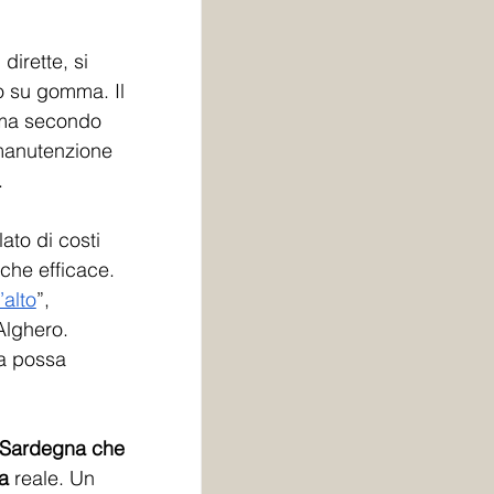
dirette, si 
co su gomma. Il 
, ma secondo 
 manutenzione 
. 
ato di costi 
che efficace. 
’alto
”, 
Alghero. 
ra possa 
Sardegna che 
a
 reale. Un 