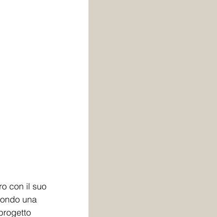
ro con il suo 
econdo una 
progetto 