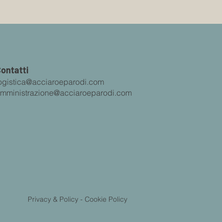
ontatti
ogistica@acciaroeparodi.com
mministrazione@acciaroeparodi.com
Privacy & Policy
-
Cookie Policy