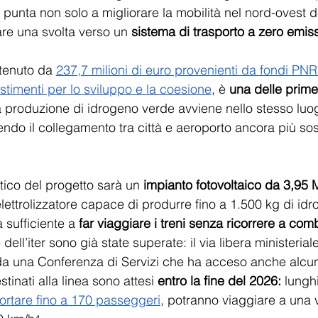
punta non solo a migliorare la mobilità nel nord-ovest de
re una svolta verso un 
sistema di trasporto a zero emiss
stenuto da 
237,7 milioni di euro provenienti da fondi PNR
estimenti per lo sviluppo e la coesione
, è
 una delle prime 
la produzione di idrogeno verde avviene nello stesso luog
dendo il collegamento tra città e aeroporto ancora più sos
tico del progetto sarà un 
impianto fotovoltaico da 3,95
lettrolizzatore capace di produrre fino a 1.500 kg di idr
 sufficiente a
 far viaggiare i treni senza ricorrere a combus
ell’iter sono già state superate: il via libera ministeriale
a una Conferenza di Servizi che ha acceso anche alcuni r
destinati alla linea sono attesi 
entro la fine del 2026:
 lunghi
ortare fino a 170 passeggeri
, potranno viaggiare a una v