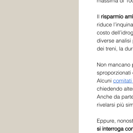
massima di 100
Il 
risparmio amb
riduce l’inquin
costo dell’idro
diverse analisi
dei treni, la d
Non mancano p
sproporzionati 
Alcuni 
comitati
chiedendo alter
Anche da parte 
rivelarsi più s
Eppure, nonosta
si interroga co