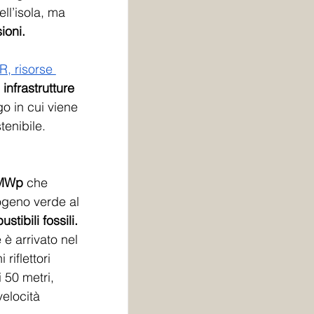
ll’isola, ma 
ioni. 
R, risorse 
infrastrutture 
o in cui viene 
tenibile.
 MWp
 che 
ogeno verde al 
tibili fossili. 
 è arrivato nel 
iflettori 
 50 metri, 
elocità 